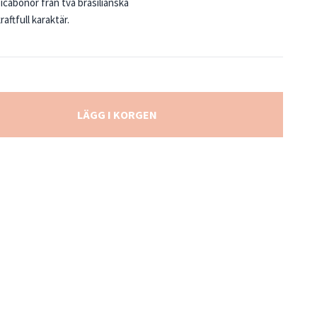
icabönor från två brasilianska
aftfull karaktär.
LÄGG I KORGEN