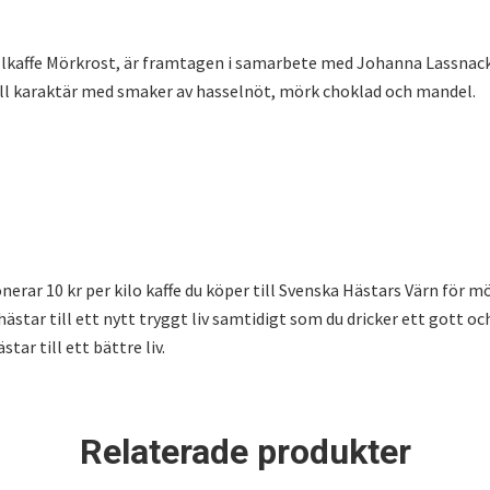
allkaffe Mörkrost, är framtagen i samarbete med Johanna Lassnack
tfull karaktär med smaker av hasselnöt, mörk choklad och mandel.
donerar 10 kr per kilo kaffe du köper till Svenska Hästars Värn för
 hästar till ett nytt tryggt liv samtidigt som du dricker ett gott oc
tar till ett bättre liv.
Relaterade produkter