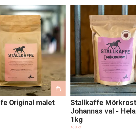
ffe Original malet
Stallkaffe Mörkrost
Johannas val - Hela
1kg
450 kr