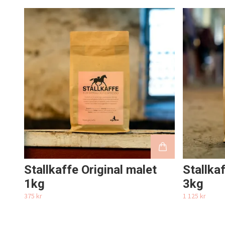
Stallkaffe Original malet
Stallka
1kg
3kg
375 kr
1 125 kr