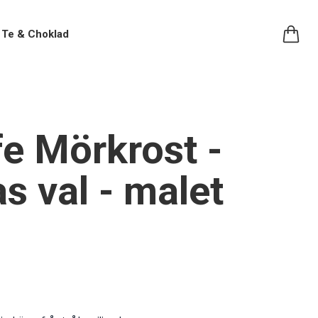
Te & Choklad
fe Mörkrost -
s val - malet