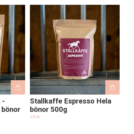
 -
Stallkaffe Espresso Hela
 bönor
bönor 500g
235 kr