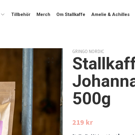
Tillbehör
Merch
Om Stallkaffe
Amelie & Achilles
GRINGO NORDIC
Stallkaf
Johanna
500g
219 kr